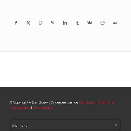
© Copyright – BanBouw | Onderdeel van de
BanGroep
|
Algemene
voorwaarden
|
Privacybeleid