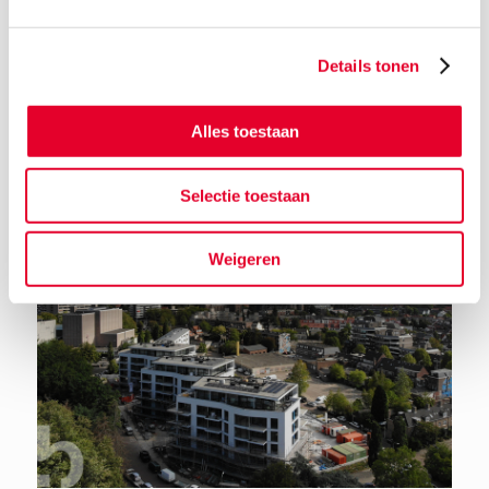
Details tonen
Terug naar het nieuwsoverzicht
Alles toestaan
Selectie toestaan
Weigeren