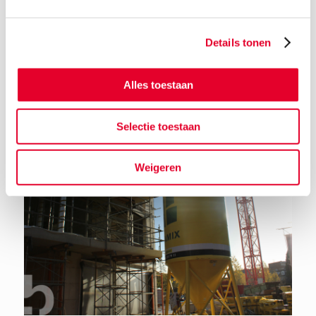
Details tonen
Terug naar het nieuwsoverzicht
Alles toestaan
Selectie toestaan
Weigeren