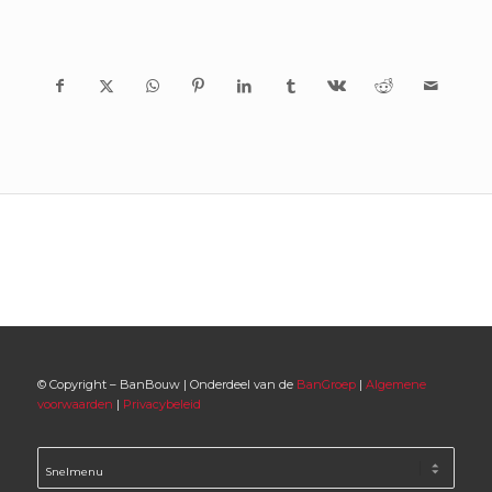
© Copyright – BanBouw | Onderdeel van de
BanGroep
|
Algemene
voorwaarden
|
Privacybeleid