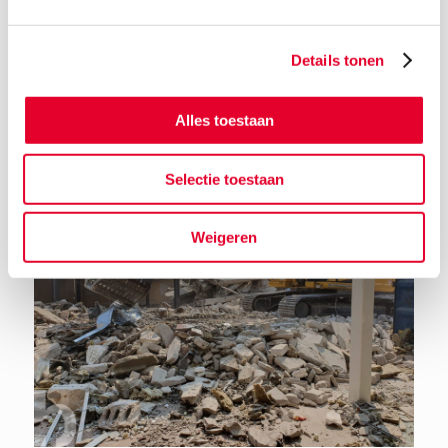
Details tonen
Terug naar het nieuwsoverzicht
Alles toestaan
Selectie toestaan
Weigeren