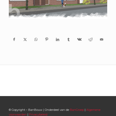
© Copyright – BanBouw | Onderdeel van de
BanGroep
|
Algemene
voorwaarden
|
Privacybeleid