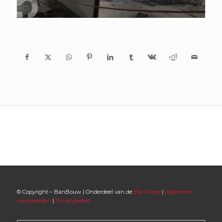
© Copyright – BanBouw | Onderdeel van de
BanGroep
|
Algemene
voorwaarden
|
Privacybeleid