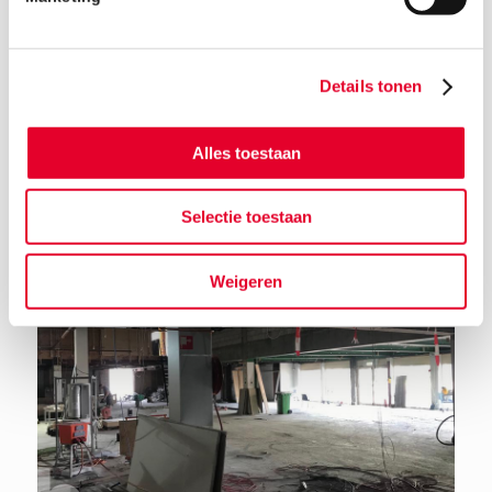
Details tonen
Terug naar het nieuwsoverzicht
Alles toestaan
Selectie toestaan
Weigeren