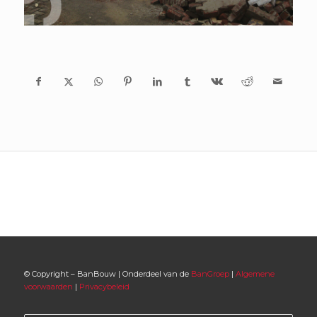
© Copyright – BanBouw | Onderdeel van de
BanGroep
|
Algemene
voorwaarden
|
Privacybeleid