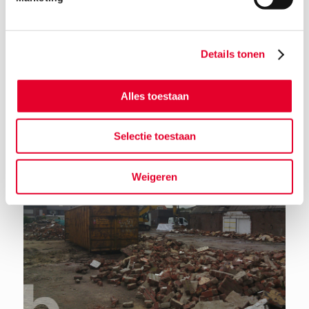
Details tonen
Terug naar het nieuwsoverzicht
Alles toestaan
Selectie toestaan
Weigeren