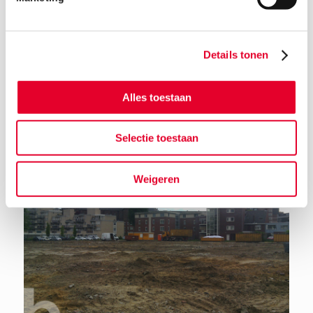
Details tonen
Terug naar het nieuwsoverzicht
Alles toestaan
Selectie toestaan
Weigeren