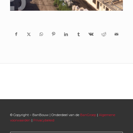
© Copyright – BanBouw | Onderdeel van de
BanGroep
|
Algemene
voorwaarden
|
Privacybeleid