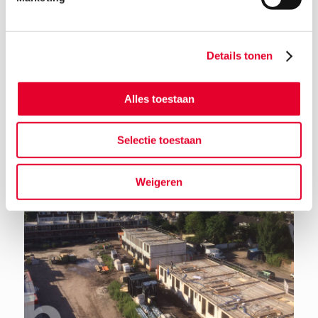
Details tonen
Terug naar het nieuwsoverzicht
Alles toestaan
Selectie toestaan
Weigeren