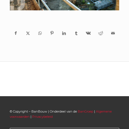
© Copyright – BanBouw | Onderdeel van de
BanGroep
|
Algemene
voorwaarden
|
Privacybeleid