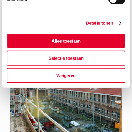
Details tonen
Terug naar het nieuwsoverzicht
Alles toestaan
Selectie toestaan
Weigeren