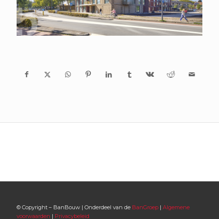
© Copyright – BanBouw | Onderdeel van de
BanGroep
|
Algemene
voorwaarden
|
Privacybeleid