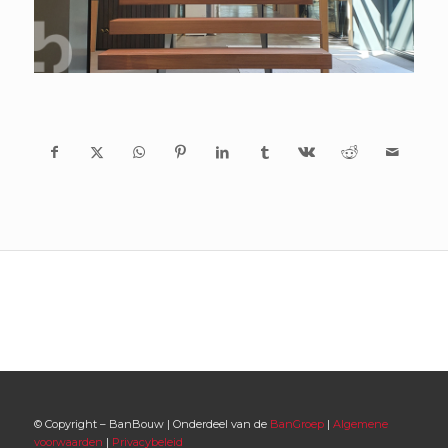
© Copyright – BanBouw | Onderdeel van de
BanGroep
|
Algemene
voorwaarden
|
Privacybeleid