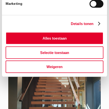
Marketing
Details tonen
Alles toestaan
Terug naar het nieuwsoverzicht
Selectie toestaan
Weigeren