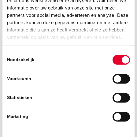
en om ons websiteverkeer te analyseren. Ook delen we
informatie over uw gebruik van onze site met onze
partners voor social media, adverteren en analyse. Deze
partners kunnen deze gegevens combineren met andere
informatie die u aan ze heeft verstrekt of die ze hebben
25 juni 2026
verzameld op basis van uw gebruik van hun services.
Toestemmingsselectie
Noodzakelijk
Voorkeuren
Statistieken
Marketing