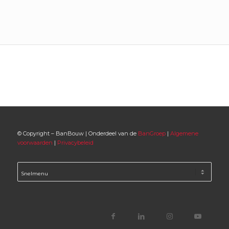
© Copyright – BanBouw | Onderdeel van de
BanGroep
|
Algemene
voorwaarden
|
Privacybeleid