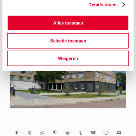
Details tonen
Terug naar het nieuwsoverzicht
Alles toestaan
Selectie toestaan
Weigeren