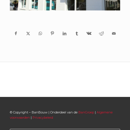
© Copyright – BanBouw | Onderdeel van de
BanGroep
|
Algemene
voorwaarden
|
Privacybeleid