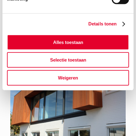
Details tonen
Terug naar het nieuwsoverzicht
Alles toestaan
Selectie toestaan
Weigeren