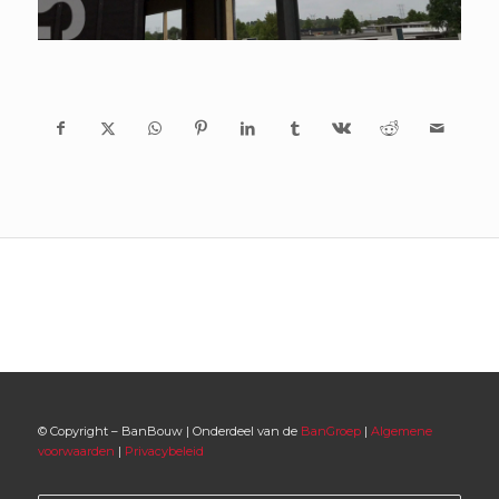
© Copyright – BanBouw | Onderdeel van de
BanGroep
|
Algemene
voorwaarden
|
Privacybeleid