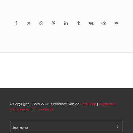
© Copyright – BanBouw | Onderdeel van de
BanGroep
|
Algemene
voorwaarden
|
Privacybeleid