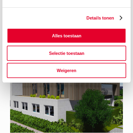
Details tonen
Terug naar het nieuwsoverzicht
Alles toestaan
Selectie toestaan
Weigeren