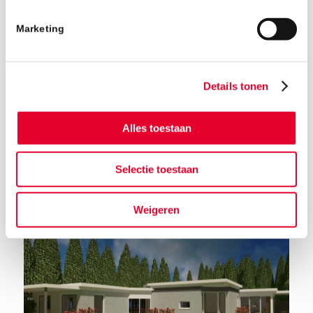
Marketing
Details tonen
Alles toestaan
Terug naar het nieuwsoverzicht
Selectie toestaan
Weigeren