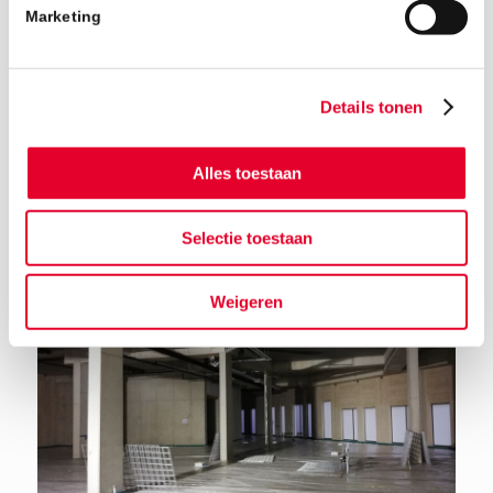
Marketing
Details tonen
Alles toestaan
Terug naar het nieuwsoverzicht
Selectie toestaan
Weigeren