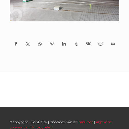
© Copyright – BanBouw | Onderdeel van de
BanGroep
|
Algemene
voorwaarden
|
Privacybeleid