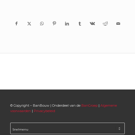
© Copyright – BanBouw | Onderdeel van de
BanGroep
|
Algemene
voorwaarden
|
Privacybeleid