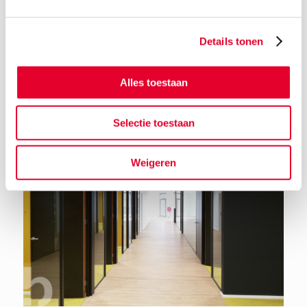
Details tonen
Terug naar het nieuwsoverzicht
Alles toestaan
Selectie toestaan
Weigeren