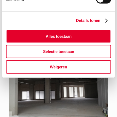
Details tonen
Terug naar het nieuwsoverzicht
Alles toestaan
Selectie toestaan
Weigeren