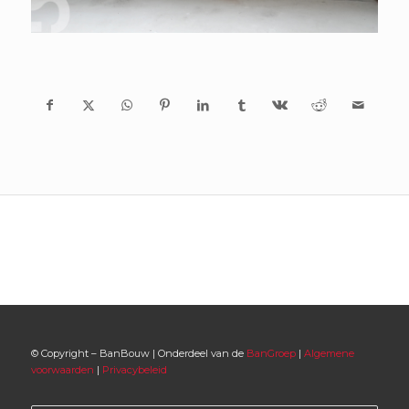
© Copyright – BanBouw | Onderdeel van de
BanGroep
|
Algemene
voorwaarden
|
Privacybeleid