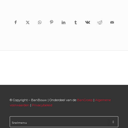
© Copyright – BanBouw | Onderdeel van de
BanGroep
|
Algemene
voorwaarden
|
Privacybeleid