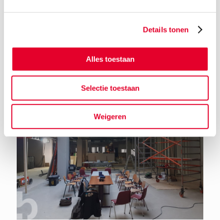
Details tonen
Terug naar het nieuwsoverzicht
Alles toestaan
Selectie toestaan
Weigeren