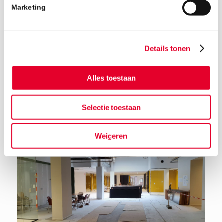
Marketing
Details tonen
Alles toestaan
Terug naar het nieuwsoverzicht
Selectie toestaan
Weigeren