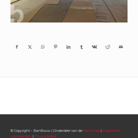
© Copyright – BanBouw | Onderdeel van de
BanGroep
|
Algemene
voorwaarden
|
Privacybeleid