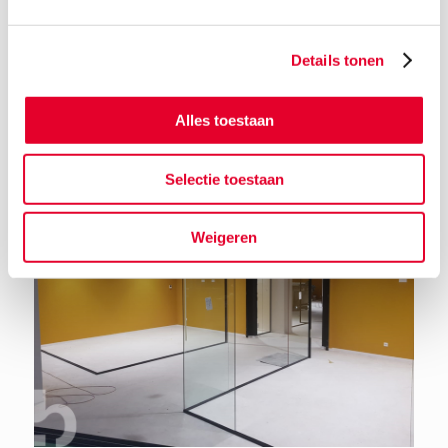
Details tonen
Terug naar het nieuwsoverzicht
Alles toestaan
Selectie toestaan
Weigeren