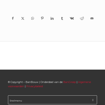
© Copyright – BanBouw | Onderdeel van de
BanGroep
|
Algemene
voorwaarden
|
Privacybeleid