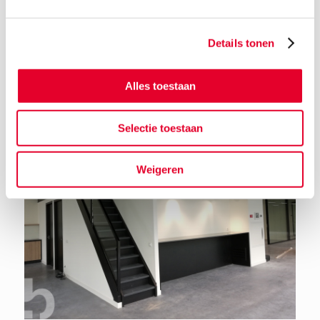
Details tonen
Terug naar het nieuwsoverzicht
Alles toestaan
Selectie toestaan
Weigeren