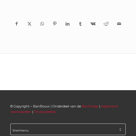
© Copyright – BanBouw | Onderdeel van de
BanGroep
|
Algemene
voorwaarden
|
Privacybeleid