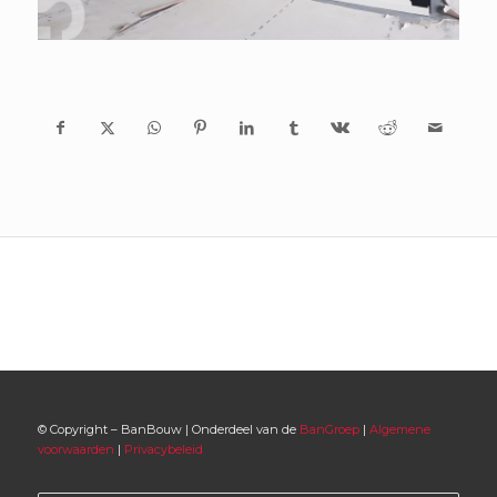
© Copyright – BanBouw | Onderdeel van de
BanGroep
|
Algemene
voorwaarden
|
Privacybeleid