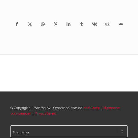
© Copyright – BanBouw | Onderdeel van de
BanGroep
|
Algemene
voorwaarden
|
Privacybeleid