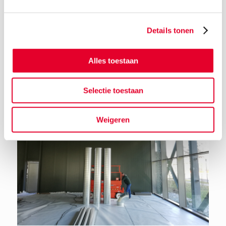
Details tonen
Terug naar het nieuwsoverzicht
Alles toestaan
Selectie toestaan
Weigeren