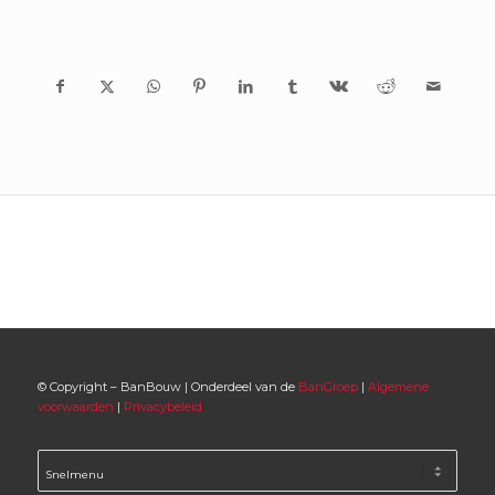
© Copyright – BanBouw | Onderdeel van de
BanGroep
|
Algemene
voorwaarden
|
Privacybeleid