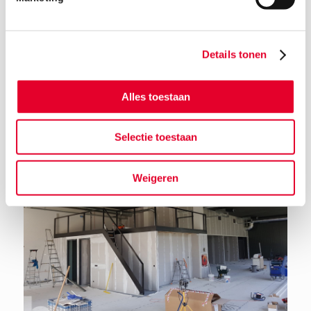
Details tonen
Terug naar het nieuwsoverzicht
Alles toestaan
Selectie toestaan
Weigeren