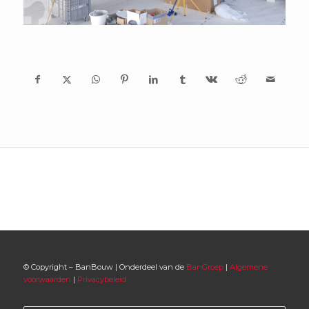
© Copyright – BanBouw | Onderdeel van de
BanGroep
|
Algemene
voorwaarden
|
Privacybeleid