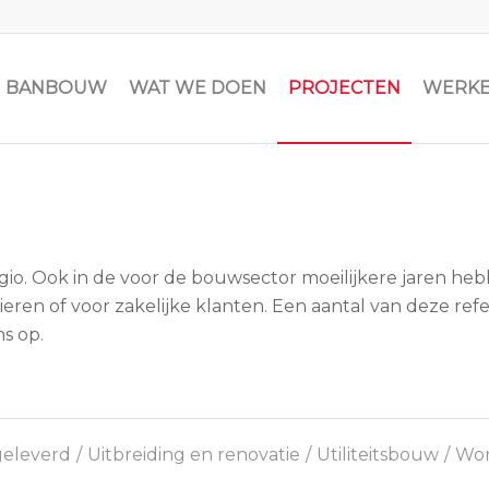
JN BANBOUW
WAT WE DOEN
PROJECTEN
WERKE
egio. Ook in de voor de bouwsector moeilijkere jaren h
eren of voor zakelijke klanten. Een aantal van deze refe
s op.
eleverd
/
Uitbreiding en renovatie
/
Utiliteitsbouw
/
Wo