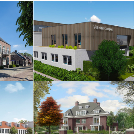
ementen
Uitbreiding Veldsink
rsel
Campus – Nuenen
oningen
Transformatie tot zes luxe
ier –
appartementen Den
n
Hoppenhof – Geldrop