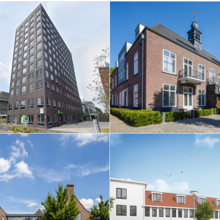
 Inn hotel – Flight
5 royale appart
um Eindhoven
Raadhuys – Ee
Nieuwbouw 37 w
ormatie De Vank –
Sint-Joriskwart
Nuenen
Eindhove