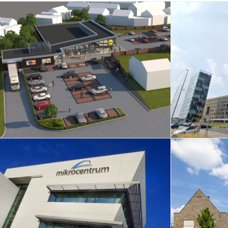
Duurzame Lidl
Holiday
Supermarkt – Sint-
For
Oedenrode
Verbouwing Mikrocentrum
Transf
– Veldhoven