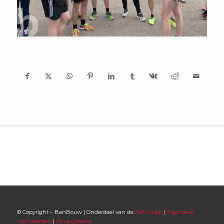
© Copyright – BanBouw | Onderdeel van de
BanGroep
|
Algemene
voorwaarden
|
Privacybeleid