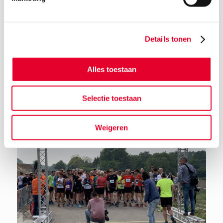
Details tonen
Terug naar het nieuwsoverzicht
Alles toestaan
Selectie toestaan
Weigeren