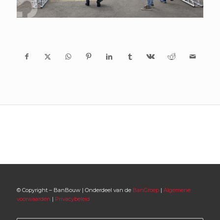
© Copyright – BanBouw | Onderdeel van de
BanGroep
|
Algemene
voorwaarden
|
Privacybeleid