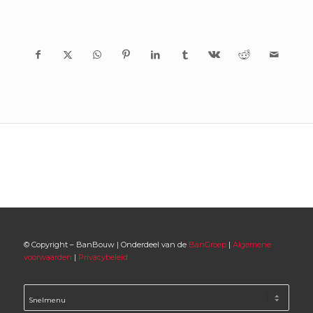
© Copyright – BanBouw | Onderdeel van de
BanGroep
|
Algemene
voorwaarden
|
Privacybeleid