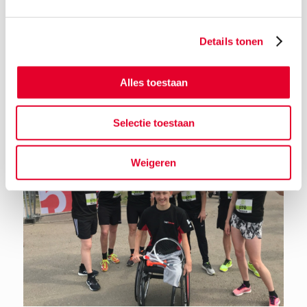
Details tonen
Terug naar het nieuwsoverzicht
Alles toestaan
Selectie toestaan
Weigeren