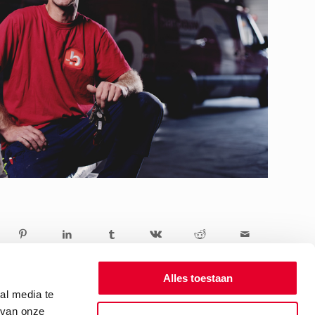
Alles toestaan
al media te
 van onze