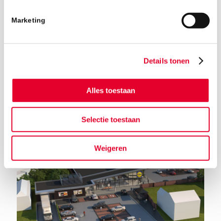
Marketing
Details tonen
Alles toestaan
Terug naar het nieuwsoverzicht
Selectie toestaan
Weigeren