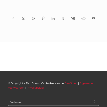
© Copyright – BanBouw | Onderdeel van de
BanGroep
|
Algemene
voorwaarden
|
Privacybeleid