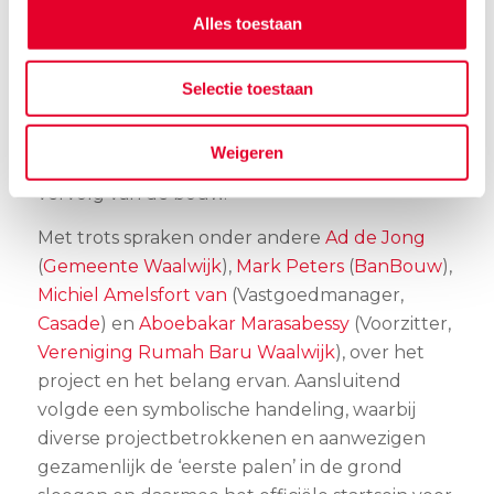
karakter van het plan en zorgden voor een
Alles toestaan
warme, verbindende sfeer. Ook toekomstige
bewoners waren aanwezig, wat het moment
Selectie toestaan
extra speciaal maakte. Onder hen was duidelijk
merkbaar dat er met veel enthousiasme en
Weigeren
verwachting wordt uitgekeken naar het
vervolg van de bouw.
Met trots spraken onder andere
Ad de Jong
(
Gemeente Waalwijk
),
Mark Peters
(
BanBouw
),
Michiel Amelsfort van
(Vastgoedmanager,
Casade
) en
Aboebakar Marasabessy
(Voorzitter,
Vereniging Rumah Baru Waalwijk
), over het
project en het belang ervan. Aansluitend
volgde een symbolische handeling, waarbij
diverse projectbetrokkenen en aanwezigen
gezamenlijk de ‘eerste palen’ in de grond