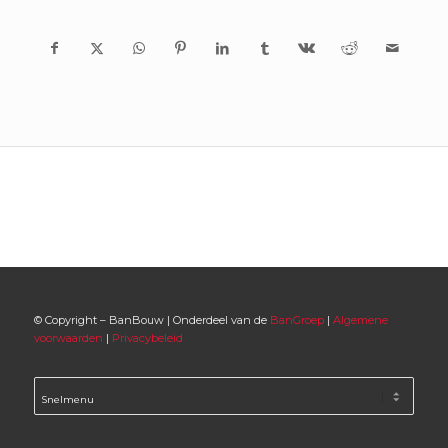
© Copyright – BanBouw | Onderdeel van de
BanGroep
|
Algemene
voorwaarden
|
Privacybeleid