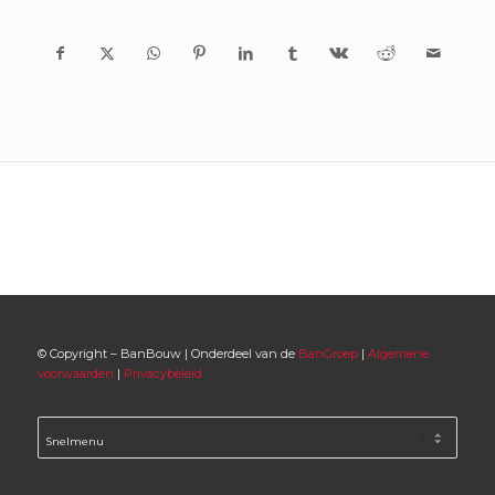
© Copyright – BanBouw | Onderdeel van de
BanGroep
|
Algemene
voorwaarden
|
Privacybeleid