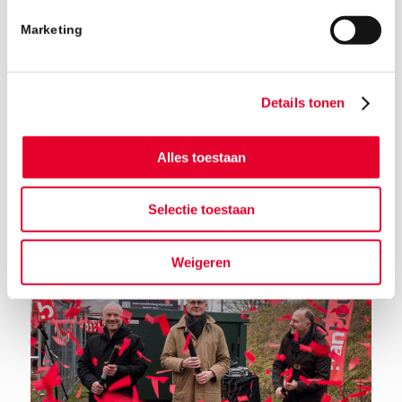
Marketing
Details tonen
Alles toestaan
Terug naar het nieuwsoverzicht
Selectie toestaan
Weigeren