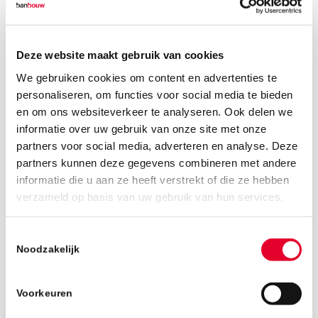
28 januari 2016
Vandaag gaat de verkoop van start van het
Deze website maakt gebruik van cookies
nieuwbouwproject Sint-Joriskwartier in
We gebruiken cookies om content en advertenties te
Eindhoven. Binnen dit plan zijn 37 kavels
personaliseren, om functies voor social media te bieden
beschikbaar voor eengezinswoningen met tuin
en om ons websiteverkeer te analyseren. Ook delen we
informatie over uw gebruik van onze site met onze
in de stijl van "Het Witte Dorp".
partners voor social media, adverteren en analyse. Deze
De kavels zijn centraal gesitueerd in
partners kunnen deze gegevens combineren met andere
Eindhoven, tegenover het Parktheater. Op
informatie die u aan ze heeft verstrekt of die ze hebben
loopafstand van het bruisende stadscentrum,
verzameld op basis van uw gebruik van hun services.
maar toch in een rustig woonblok met
groenstroken en alleen bestemmingsverkeer.
Toestemmingsselectie
Er zijn 5 woningtypes met
Noodzakelijk
perceeloppervlakten van 98 tot 156 m2. Prijzen
variëren van €259.000 tot €335.000.
Voorkeuren
Geïnteresseerden kunnen contact opnemen