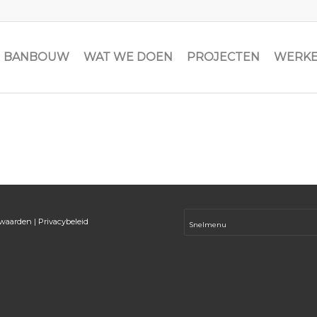
JN BANBOUW
WAT WE DOEN
PROJECTEN
WERKE
rwaarden
|
Privacybeleid