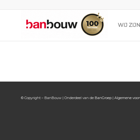
WIJ ZI
© Copyright – BanBouw | Onderdeel van de
BanGroep
|
Algemene voo