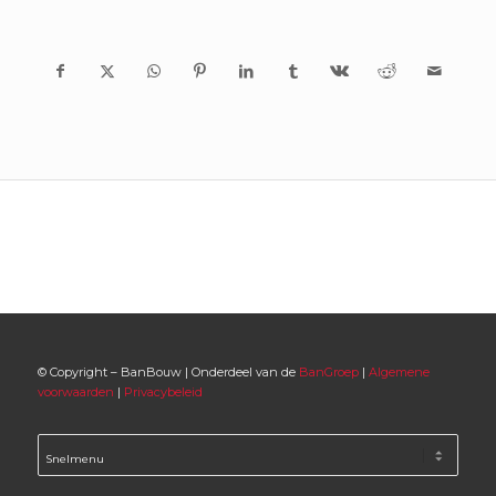
© Copyright – BanBouw | Onderdeel van de
BanGroep
|
Algemene
voorwaarden
|
Privacybeleid