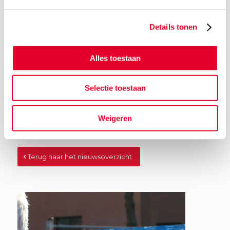
Details tonen
Alles toestaan
Selectie toestaan
Weigeren
Terug naar het nieuwsoverzicht