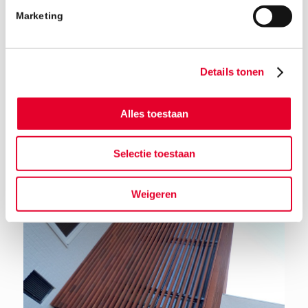
Marketing
Details tonen
Terug naar het nieuwsoverzicht
Alles toestaan
Selectie toestaan
Weigeren