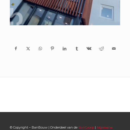
© Copyright – BanBouw | Onderdeel van de
BanGroep
|
Algemene