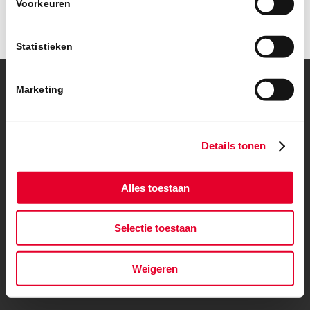
Voorkeuren
Statistieken
Marketing
© Copyright – BanBouw | Onderdeel van de
BanGroep
|
Algemene
voorwaarden
|
Privacybeleid
Details tonen
Alles toestaan
Selectie toestaan
Weigeren