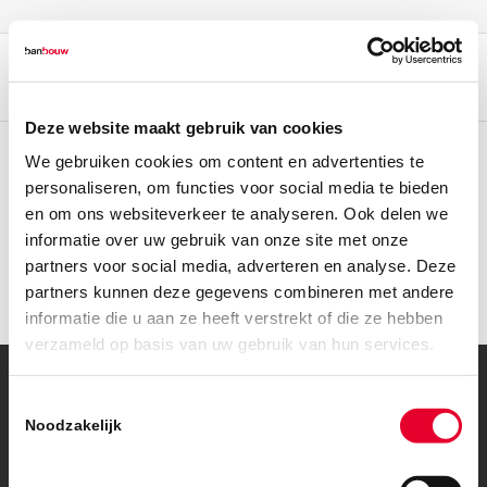
Deze website maakt gebruik van cookies
We gebruiken cookies om content en advertenties te
personaliseren, om functies voor social media te bieden
en om ons websiteverkeer te analyseren. Ook delen we
informatie over uw gebruik van onze site met onze
partners voor social media, adverteren en analyse. Deze
partners kunnen deze gegevens combineren met andere
informatie die u aan ze heeft verstrekt of die ze hebben
verzameld op basis van uw gebruik van hun services.
Toestemmingsselectie
© Copyright – BanBouw | Onderdeel van de
BanGroep
|
Algemene
voorwaarden
|
Privacybeleid
Noodzakelijk