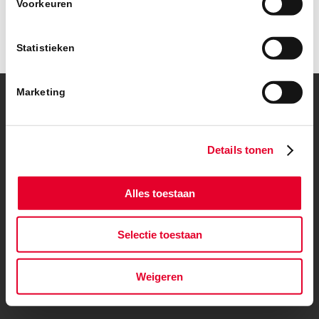
Voorkeuren
Statistieken
Marketing
© Copyright – BanBouw | Onderdeel van de
BanGroep
|
Algemene
voorwaarden
|
Privacybeleid
Details tonen
Alles toestaan
Selectie toestaan
Weigeren