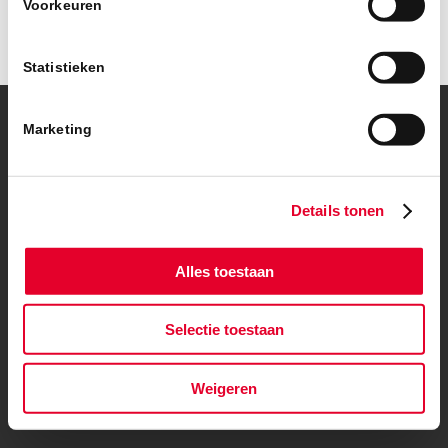
Voorkeuren
Statistieken
Marketing
© Copyright – BanBouw | Onderdeel van de
BanGroep
|
Algemene
voorwaarden
|
Privacybeleid
Details tonen
Alles toestaan
Selectie toestaan
Weigeren