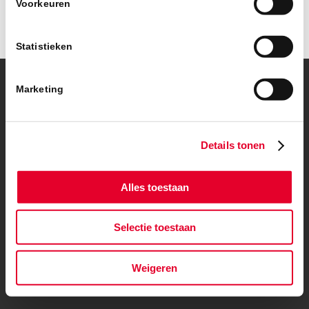
Voorkeuren
Statistieken
Marketing
© Copyright – BanBouw | Onderdeel van de
BanGroep
|
Algemene
voorwaarden
|
Privacybeleid
Details tonen
Alles toestaan
Selectie toestaan
Weigeren