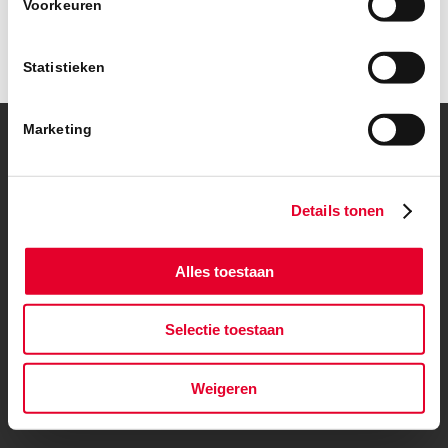
Voorkeuren
Statistieken
Marketing
© Copyright – BanBouw | Onderdeel van de
BanGroep
|
Algemene
voorwaarden
|
Privacybeleid
Details tonen
Alles toestaan
Selectie toestaan
Weigeren