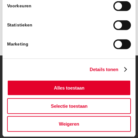
Voorkeuren
Statistieken
Marketing
Details tonen
© Copyright – BanBouw | Onderdeel van de
BanGroep
|
Algemene
voorwaarden
|
Privacybeleid
Alles toestaan
Selectie toestaan
Weigeren