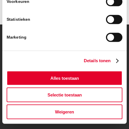
Voorkeuren
Statistieken
Marketing
© Copyright – BanBouw | Onderdeel van de
BanGroep
|
Algemene
voorwaarden
|
Privacybeleid
Details tonen
Alles toestaan
Selectie toestaan
Weigeren